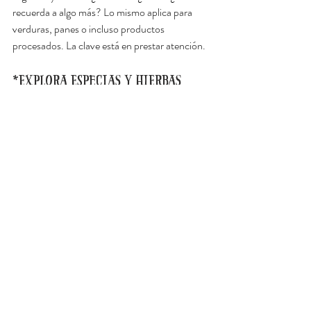
recuerda a algo más? Lo mismo aplica para 
verduras, panes o incluso productos 
procesados. La clave está en prestar atención.
*Explora especias y hierbas
Abre un frasco de canela, clavo, romero o 
pimienta. Inhala y trata de describir lo que 
sientes. Estas referencias son clave, porque 
muchos descriptores de la rueda de sabores 
vienen de ahí.
*Compara para entender
No todos los sabores son iguales, aunque 
pertenezcan a la misma categoría. No huele 
igual una naranja que una mandarina, ni sabe 
igual un chocolate con alto porcentaje de 
cacao que uno más dulce. Comparar te ayuda 
a afinar y a ser más preciso.